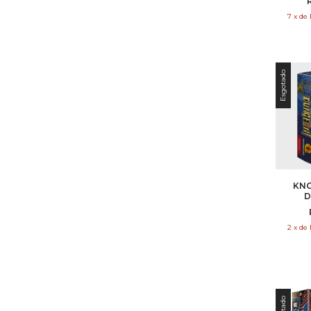
7
x
de
Esgotado
KNO
D
2
x
de