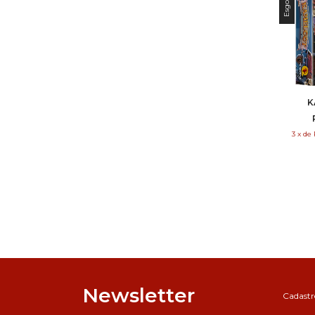
Esgotado
K
3
x
de
Newsletter
Cadastre