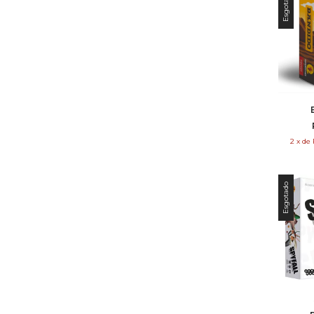
Esgotado
2
x
de
Esgotado