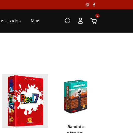
0
os Usados
Mais
Bandida