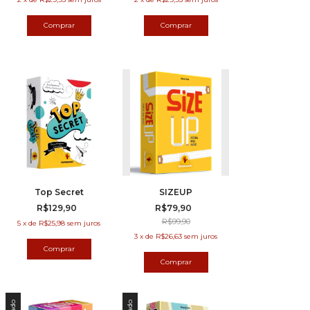
Top Secret
SIZEUP
R$129,90
R$79,90
R$99,90
5
x
de
R$25,98
sem juros
3
x
de
R$26,63
sem juros