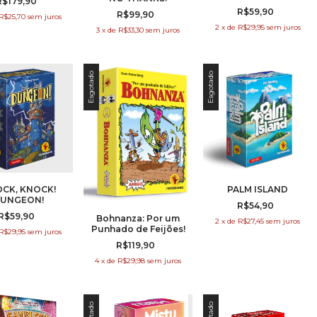
R$179,90
PIZZA
R$59,90
R$99,90
R$25,70
sem juros
2
x
de
R$29,95
sem juros
3
x
de
R$33,30
sem juros
Esgotado
Esgotado
CK, KNOCK!
PALM ISLAND
UNGEON!
R$54,90
R$59,90
Bohnanza: Por um
2
x
de
R$27,45
sem juros
Punhado de Feijões!
R$29,95
sem juros
R$119,90
4
x
de
R$29,98
sem juros