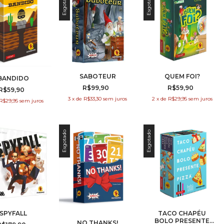
Esgotado
Esgotado
SABOTEUR
QUEM FOI?
BANDIDO
R$99,90
R$59,90
R$59,90
3
x
de
R$33,30
sem juros
2
x
de
R$29,95
sem juros
R$29,95
sem juros
Esgotado
Esgotado
SPYFALL
TACO CHAPÉU
BOLO PRESENTE
NO THANKS!