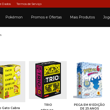
de Dados
Termos de Serviço
Pokémon
Promos e Ofertas
Mais Produtos
Jog
s
TRIO
PEGA EM 6! EDIÇÃO
o Gato Cabra
DE 25 ANOS