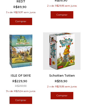
R$59,90
RED7
2
x
de
R$29,95
sem juros
R$89,90
3
x
de
R$29,97
sem juros
ISLE OF SKYE
Schotten Totten
R$229,90
R$59,90
R$259,90
2
x
de
R$29,95
sem juros
9
x
de
R$25,54
sem juros