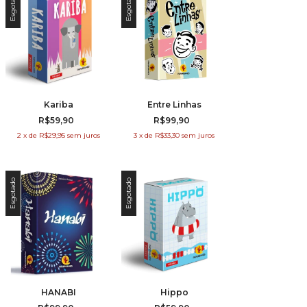
Esgotado
Esgotado
Kariba
Entre Linhas
R$59,90
R$99,90
2
x
de
R$29,95
sem juros
3
x
de
R$33,30
sem juros
Esgotado
Esgotado
HANABI
Hippo