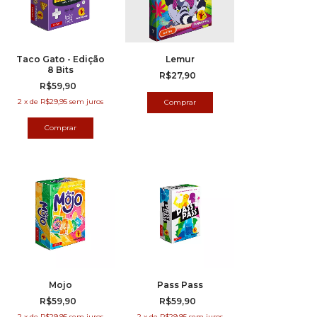
Taco Gato - Edição
Lemur
8 Bits
R$27,90
R$59,90
2
x
de
R$29,95
sem juros
Mojo
Pass Pass
R$59,90
R$59,90
2
x
de
R$29,95
sem juros
2
x
de
R$29,95
sem juros