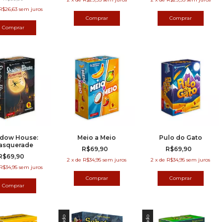
R$26,63
sem juros
dow House:
Meio a Meio
Pulo do Gato
asquerade
R$69,90
R$69,90
R$69,90
2
x
de
R$34,95
sem juros
2
x
de
R$34,95
sem juros
R$34,95
sem juros