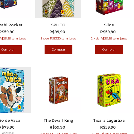
abi Pocket
SPLITO
Slide
R$59,90
R$99,90
R$59,90
R$29,95
sem juros
3
x
de
R$33,30
sem juros
2
x
de
R$29,95
sem juros
o de Vaca
The Dwarf King
Tixa, a Lagartixa
R$79,90
R$59,90
R$59,90
R$99,90
2
x
de
R$29,95
sem juros
2
x
de
R$29,95
sem juros