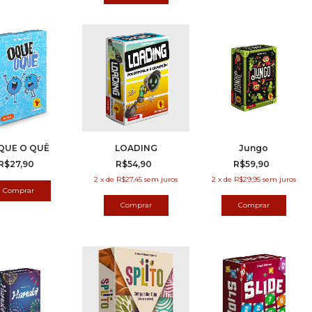
QUE O QUÊ
LOADING
Jungo
R$27,90
R$54,90
R$59,90
2
x
de
R$27,45
sem juros
2
x
de
R$29,95
sem juros