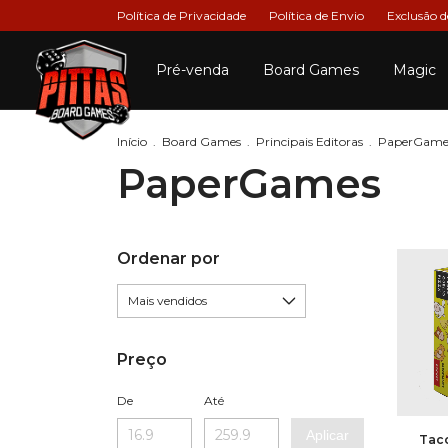
Política de Privacidade
Política de Envio
Exclusão 
Pré-venda
Board Games
Magic
Início
.
Board Games
.
Principais Editoras
.
PaperGame
PaperGames
Ordenar por
Preço
De
Até
Aplicar
Tac