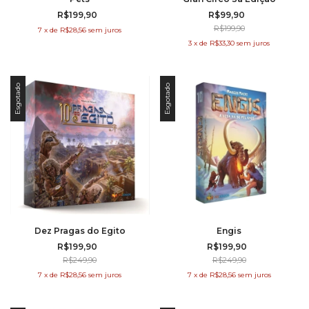
R$199,90
R$99,90
R$199,90
7
x
de
R$28,56
sem juros
3
x
de
R$33,30
sem juros
Esgotado
Esgotado
Dez Pragas do Egito
Engis
R$199,90
R$199,90
R$249,90
R$249,90
7
x
de
R$28,56
sem juros
7
x
de
R$28,56
sem juros