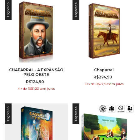
Esgotado
Esgotado
CHAPARRAL - A EXPANSÃO
Chaparral
PELO OESTE
R$274,90
R$124,90
10
x
de
R$27,49
sem juros
4
x
de
R$31,23
sem juros
Esgotado
Esgotado