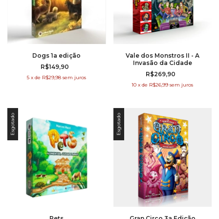
Dogs 1a edição
Vale dos Monstros II - A
Invasão da Cidade
R$149,90
R$269,90
5
x
de
R$29,98
sem juros
10
x
de
R$26,99
sem juros
Esgotado
Esgotado
Pets
Gran Circo 3a Edição