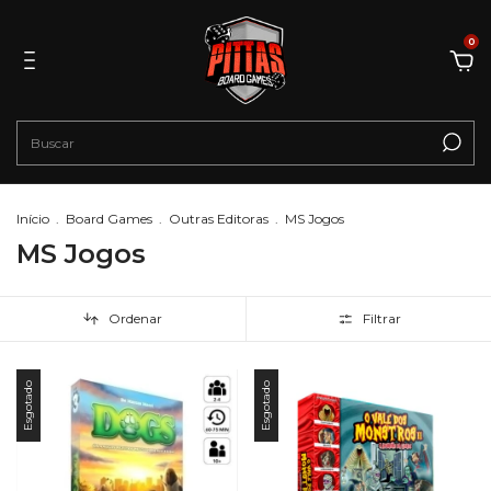
0
Início
.
Board Games
.
Outras Editoras
.
MS Jogos
MS Jogos
Ordenar
Filtrar
Esgotado
Esgotado