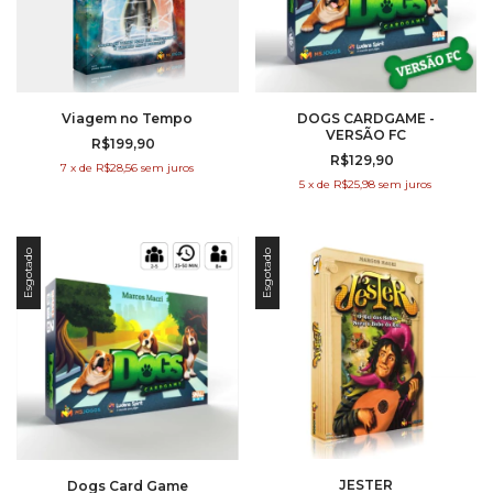
Viagem no Tempo
DOGS CARDGAME -
VERSÃO FC
R$199,90
R$129,90
7
x
de
R$28,56
sem juros
5
x
de
R$25,98
sem juros
Esgotado
Esgotado
JESTER
Dogs Card Game