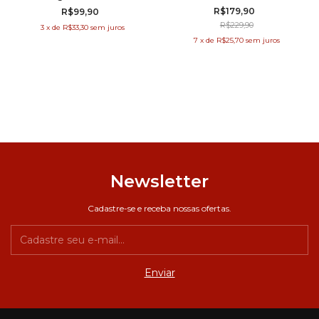
R$179,90
R$99,90
R$229,90
3
x
de
R$33,30
sem juros
7
x
de
R$25,70
sem juros
Newsletter
Cadastre-se e receba nossas ofertas.